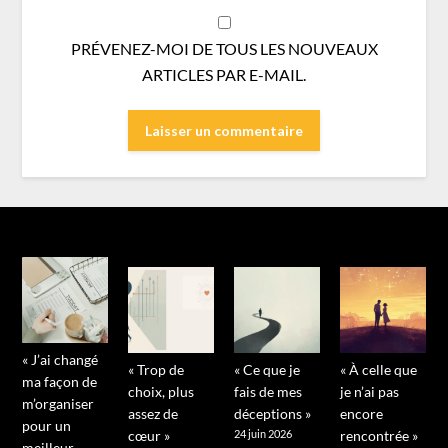
PRÉVENEZ-MOI DE TOUS LES NOUVEAUX
ARTICLES PAR E-MAIL.
« J’ai changé
« Trop de
« Ce que je
« À celle que
ma façon de
choix, plus
fais de mes
je n’ai pas
m’organiser
assez de
déceptions »
encore
pour un
cœur »
24 juin 2026
rencontrée »
meilleur