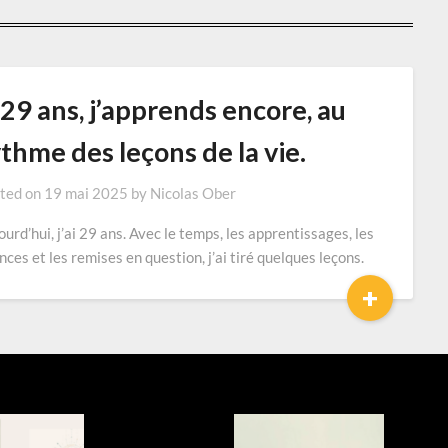
29 ans, j’apprends encore, au
thme des leçons de la vie.
ted on
19 mai 2025
by
Nicolas Ober
ourd’hui, j’ai 29 ans. Avec le temps, les apprentissages, les
ences et les remises en question, j’ai tiré quelques leçons.
+