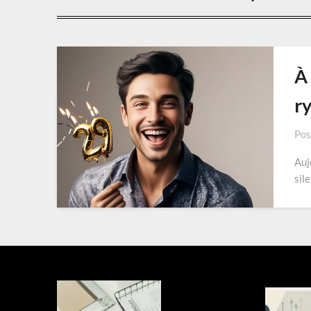
À 
ry
Pos
Auj
sil