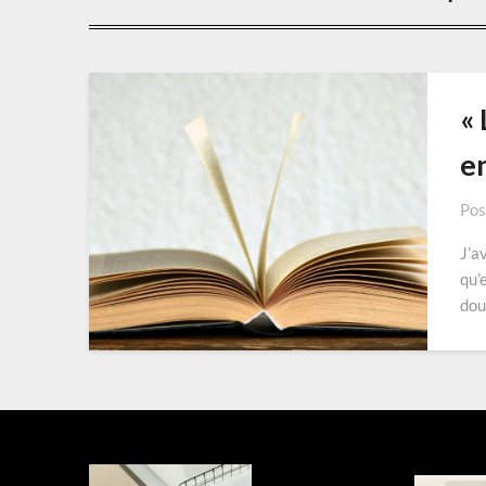
« 
e
Pos
J’a
qu’e
dou