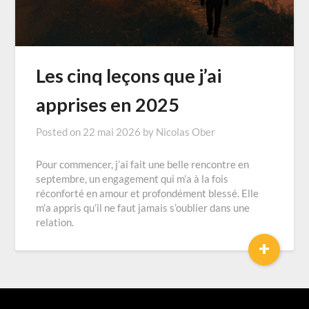
Les cinq leçons que j’ai
apprises en 2025
Posted on
22 mai 2026
by
Nicolas Ober
Pour commencer, j’ai fait une belle rencontre en
septembre, un engagement qui m’a à la fois
réconforté en amour et profondément blessé. Elle
m’a appris qu’il ne faut jamais s’oublier dans une
relation.
+