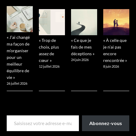
« J’ai changé
« Trop de
« Ce que je
« À celle que
ma façon de
choix, plus
fais de mes
je n’ai pas
m’organiser
assez de
déceptions »
encore
pour un
cœur »
24 juin 2026
rencontrée »
meilleur
12 juillet 2026
8 juin 2026
équilibre de
vie »
26 juillet 2026
SAISISSEZ VOTRE ADRESSE E-MAIL…
Abonnez-vous