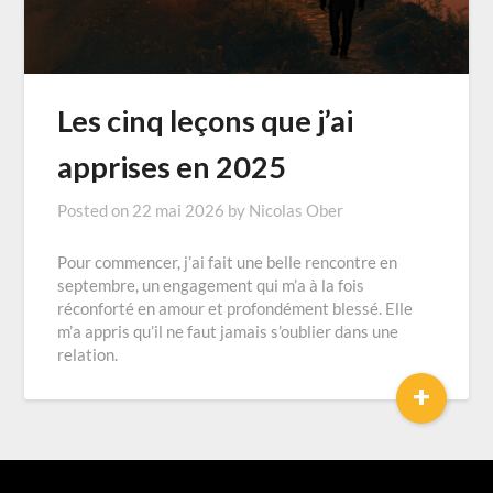
Les cinq leçons que j’ai
apprises en 2025
Posted on
22 mai 2026
by
Nicolas Ober
Pour commencer, j’ai fait une belle rencontre en
septembre, un engagement qui m’a à la fois
réconforté en amour et profondément blessé. Elle
m’a appris qu’il ne faut jamais s’oublier dans une
relation.
+