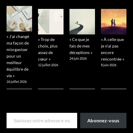
« J’ai changé
« Trop de
« Ce que je
« À celle que
ma façon de
choix, plus
fais de mes
je n’ai pas
m’organiser
assez de
déceptions »
encore
pour un
cœur »
24 juin 2026
rencontrée »
meilleur
12 juillet 2026
8 juin 2026
équilibre de
vie »
26 juillet 2026
SAISISSEZ VOTRE ADRESSE E-MAIL…
Abonnez-vous