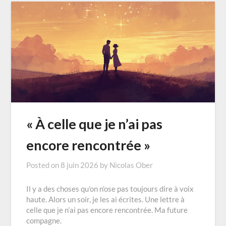
« À celle que je n’ai pas
encore rencontrée »
Posted on
8 juin 2026
by
Nicolas Ober
Il y a des choses qu’on n’ose pas toujours dire à voix
haute. Alors un soir, je les ai écrites. Une lettre à
celle que je n’ai pas encore rencontrée. Ma future
compagne.