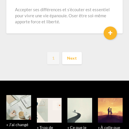
Accepter ses différences et s’écouter est essentiel
pour vivre une vie épanouie. Oser être soi-même
apporte force et liberté.
+
1
Next
« J’ai changé
« Trop de
« Ce que je
« À celle que